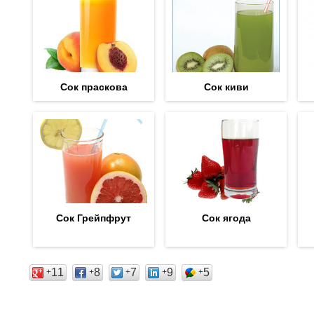
Сок праскова
Сок киви
Сок Грейпфрут
Сок ягода
11
8
7
9
5
+
+
+
+
+