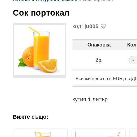
Сок портокал
код:
ju005
Опаковка
Кол
бр.
-
Всички цени са в EUR, с ДД
кутия 1 литър
Вижте също: