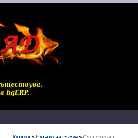
Каталог
»
Натурални сокове
»
Сок портокал