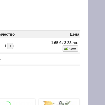
ичество
Цена
1.65
€
/ 3.23
лв.
+
С